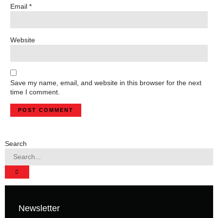
Email
*
Website
Save my name, email, and website in this browser for the next
time I comment.
Search
Newsletter