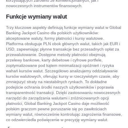
korzystających zarówno ze konwencjonalnych, jak i
nowoczesnych instrumentów finansowych.
Funkcje wymiany walut
Trzy kluczowe aspekty definiują funkcje wymiany walut w Global
Banking Jackpot Casino dla polskich użytkowników:
akceptowane waluty, formy płatności i kursy walutowe.
Platforma obsługuje PLN obok głównych walut, takich jak EUR i
USD, zapewniając płynne transakcje bez przesadnych opłat za
przewalutowanie. Dostępne metody płatności obejmują
przelewy bankowe, karty debetowe i cyfrowe portfele,
zoptymalizowane pod kątem minimalizacji opóźnień i ryzyka
wahań kursów walut. Szczegółowo analizujemy oddziaływanie
kursów walutowych, oferując kursy w rzeczywistym czasie, aby
zmniejszyć straty na niestabilnych rynkach. To dokładne
podejście ochrania środki naszych użytkowników i poprawia
transparentność transakcji. Dzięki zastosowaniu nowoczesnych
narzędzi do zarządzania walutami i zróżnicowanych opcji
płatności, Global Banking Jackpot Casino daje możliwość
polskim graczom pewne poruszanie się po zawiłościach
wymiany walut, równocześnie kontrolując zagrożenia finansowe,
co odzwierciedla poświęcenie w precyzję wymiany walut.