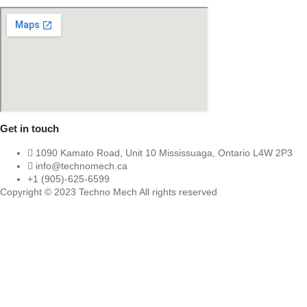
Get in touch
1090 Kamato Road, Unit 10 Mississuaga, Ontario L4W 2P3
info@technomech.ca
+1 (905)-625-6599
Copyright © 2023 Techno Mech All rights reserved