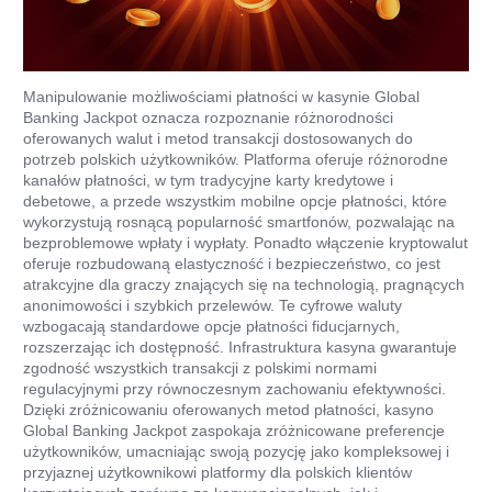
Manipulowanie możliwościami płatności w kasynie Global
Banking Jackpot oznacza rozpoznanie różnorodności
oferowanych walut i metod transakcji dostosowanych do
potrzeb polskich użytkowników. Platforma oferuje różnorodne
kanałów płatności, w tym tradycyjne karty kredytowe i
debetowe, a przede wszystkim mobilne opcje płatności, które
wykorzystują rosnącą popularność smartfonów, pozwalając na
bezproblemowe wpłaty i wypłaty. Ponadto włączenie kryptowalut
oferuje rozbudowaną elastyczność i bezpieczeństwo, co jest
atrakcyjne dla graczy znających się na technologią, pragnących
anonimowości i szybkich przelewów. Te cyfrowe waluty
wzbogacają standardowe opcje płatności fiducjarnych,
rozszerzając ich dostępność. Infrastruktura kasyna gwarantuje
zgodność wszystkich transakcji z polskimi normami
regulacyjnymi przy równoczesnym zachowaniu efektywności.
Dzięki zróżnicowaniu oferowanych metod płatności, kasyno
Global Banking Jackpot zaspokaja zróżnicowane preferencje
użytkowników, umacniając swoją pozycję jako kompleksowej i
przyjaznej użytkownikowi platformy dla polskich klientów