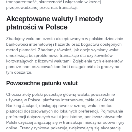
transparentność, skuteczność i włączanie w każdej
przeprowadzanej przez nas transakcji.
Akceptowane waluty i metody
płatności w Polsce
Zbadajmy walutom często akceptowanym w polskim dziedzinie
bankowości internetowej i hazardu oraz bogactwu dostępnych
metod płatności. Zbadamy również, jak opcje wymiany walut
umożliwiają bezproblemowe transakcje dla użytkowników
korzystających z licznymi walutami. Zgłębienie tych elementów
pomoże nam oszacować komfort i osiągalność dla graczy na
tym obszarze.
Powszechne gatunki walut
Chociaż złoty polski pozostaje główną walutą powszechnie
używaną w Polsce, platformy internetowe, takie jak Global
Banking Jackpot, obsługują również szereg walut i metod
płatności dostosowanych do lokalnych preferencji. Pojmowanie
preferencji dotyczących walut jest istotne, ponieważ obywatele
Polski częściej angażują się w transakcje międzynarodowe i gry
online. Trendy rynkowe pokazują zwiększającą się akceptację