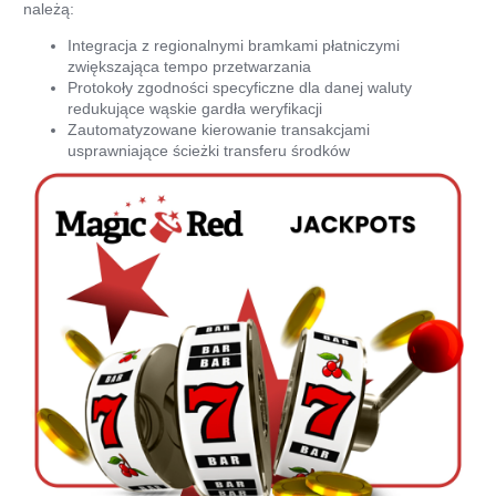
należą:
Integracja z regionalnymi bramkami płatniczymi
zwiększająca tempo przetwarzania
Protokoły zgodności specyficzne dla danej waluty
redukujące wąskie gardła weryfikacji
Zautomatyzowane kierowanie transakcjami
usprawniające ścieżki transferu środków