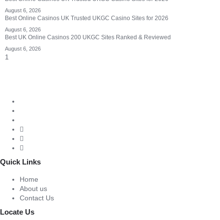
August 6, 2026
Best Online Casinos UK Trusted UKGC Casino Sites for 2026
August 6, 2026
Best UK Online Casinos 200 UKGC Sites Ranked & Reviewed
August 6, 2026
Quick Links
Home
About us
Contact Us
Locate Us