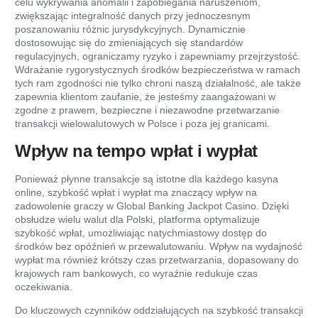
celu wykrywania anomalii i zapobiegania naruszeniom,
zwiększając integralność danych przy jednoczesnym
poszanowaniu różnic jurysdykcyjnych. Dynamicznie
dostosowując się do zmieniających się standardów
regulacyjnych, ograniczamy ryzyko i zapewniamy przejrzystość.
Wdrażanie rygorystycznych środków bezpieczeństwa w ramach
tych ram zgodności nie tylko chroni naszą działalność, ale także
zapewnia klientom zaufanie, że jesteśmy zaangażowani w
zgodne z prawem, bezpieczne i niezawodne przetwarzanie
transakcji wielowalutowych w Polsce i poza jej granicami.
Wpływ na tempo wpłat i wypłat
Ponieważ płynne transakcje są istotne dla każdego kasyna
online, szybkość wpłat i wypłat ma znaczący wpływ na
zadowolenie graczy w Global Banking Jackpot Casino. Dzięki
obsłudze wielu walut dla Polski, platforma optymalizuje
szybkość wpłat, umożliwiając natychmiastowy dostęp do
środków bez opóźnień w przewalutowaniu. Wpływ na wydajność
wypłat ma również krótszy czas przetwarzania, dopasowany do
krajowych ram bankowych, co wyraźnie redukuje czas
oczekiwania.
Do kluczowych czynników oddziałujących na szybkość transakcji