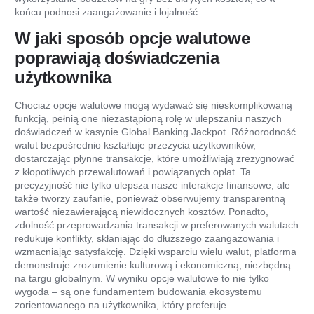
końcu podnosi zaangażowanie i lojalność.
W jaki sposób opcje walutowe
poprawiają doświadczenia
użytkownika
Chociaż opcje walutowe mogą wydawać się nieskomplikowaną
funkcją, pełnią one niezastąpioną rolę w ulepszaniu naszych
doświadczeń w kasynie Global Banking Jackpot. Różnorodność
walut bezpośrednio kształtuje przeżycia użytkowników,
dostarczając płynne transakcje, które umożliwiają zrezygnować
z kłopotliwych przewalutowań i powiązanych opłat. Ta
precyzyjność nie tylko ulepsza nasze interakcje finansowe, ale
także tworzy zaufanie, ponieważ obserwujemy transparentną
wartość niezawierającą niewidocznych kosztów. Ponadto,
zdolność przeprowadzania transakcji w preferowanych walutach
redukuje konflikty, skłaniając do dłuższego zaangażowania i
wzmacniając satysfakcję. Dzięki wsparciu wielu walut, platforma
demonstruje zrozumienie kulturową i ekonomiczną, niezbędną
na targu globalnym. W wyniku opcje walutowe to nie tylko
wygoda – są one fundamentem budowania ekosystemu
zorientowanego na użytkownika, który preferuje