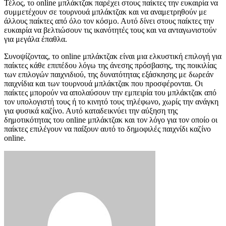
Τέλος, το online μπλάκτζακ παρέχει στους παίκτες την ευκαιρία να
συμμετέχουν σε τουρνουά μπλάκτζακ και να αναμετρηθούν με
άλλους παίκτες από όλο τον κόσμο. Αυτό δίνει στους παίκτες την
ευκαιρία να βελτιώσουν τις ικανότητές τους και να ανταγωνιστούν
για μεγάλα έπαθλα.
Συνοψίζοντας, το online μπλάκτζακ είναι μια ελκυστική επιλογή για
παίκτες κάθε επιπέδου λόγω της άνεσης πρόσβασης, της ποικιλίας
των επιλογών παιχνιδιού, της δυνατότητας εξάσκησης με δωρεάν
παιχνίδια και των τουρνουά μπλάκτζακ που προσφέρονται. Οι
παίκτες μπορούν να απολαύσουν την εμπειρία του μπλάκτζακ από
τον υπολογιστή τους ή το κινητό τους τηλέφωνο, χωρίς την ανάγκη
για φυσικά καζίνο. Αυτό καταδεικνύει την αύξηση της
δημοτικότητας του online μπλάκτζακ και τον λόγο για τον οποίο οι
παίκτες επιλέγουν να παίξουν αυτό το δημοφιλές παιχνίδι καζίνο
online.