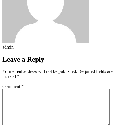
admin
Leave a Reply
Your email address will not be published.
Required fields are
marked
*
Comment
*