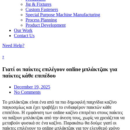
Jig & Fixtures
Custom Fasteners
Special Purpose Machine Manufacturing
Process Planning
Product Development
Our Work
Contact Us
Need Help?
7
Γιατί οι παίκτες επιλέγουν online μπλάκτζακ για
παίκτες κάθε επιπέδου
December 19, 2025
No Comments
Το μπλάκτζακ είναι ένα από τα πιο δημοφιλή παιχνίδια καζίνο
παγκοσμίως και έχει τραβήξει το ενδιαφέρον παικτών κάθε
επιπέδου. Η εμφάνιση των online καζίνο επιτρέπει στους παίκτες
να παίξουν μπλάκτζακ από την άνεση τους, χωρίς να χρειάζεται να
μεταβούν φυσικά σε ένα καζίνο. Παρακάτω θα δούμε γιατί οι
παίκτες επιλέγουν το online μπλάκτζακ για τον ελευθερό χρόνο