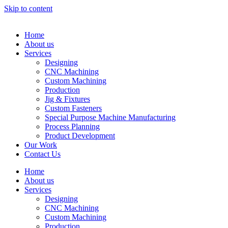
Skip to content
Home
About us
Services
Designing
CNC Machining
Custom Machining
Production
Jig & Fixtures
Custom Fasteners
Special Purpose Machine Manufacturing
Process Planning
Product Development
Our Work
Contact Us
Home
About us
Services
Designing
CNC Machining
Custom Machining
Production