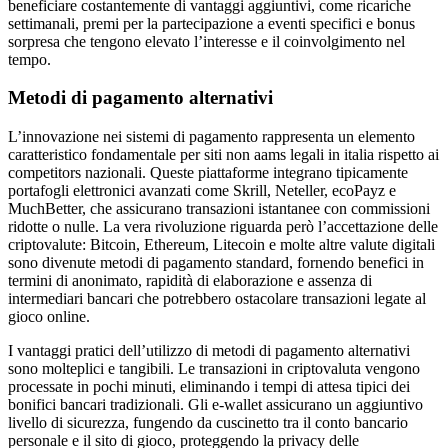
beneficiare costantemente di vantaggi aggiuntivi, come ricariche
settimanali, premi per la partecipazione a eventi specifici e bonus
sorpresa che tengono elevato l’interesse e il coinvolgimento nel
tempo.
Metodi di pagamento alternativi
L’innovazione nei sistemi di pagamento rappresenta un elemento
caratteristico fondamentale per siti non aams legali in italia rispetto ai
competitors nazionali. Queste piattaforme integrano tipicamente
portafogli elettronici avanzati come Skrill, Neteller, ecoPayz e
MuchBetter, che assicurano transazioni istantanee con commissioni
ridotte o nulle. La vera rivoluzione riguarda però l’accettazione delle
criptovalute: Bitcoin, Ethereum, Litecoin e molte altre valute digitali
sono divenute metodi di pagamento standard, fornendo benefici in
termini di anonimato, rapidità di elaborazione e assenza di
intermediari bancari che potrebbero ostacolare transazioni legate al
gioco online.
I vantaggi pratici dell’utilizzo di metodi di pagamento alternativi
sono molteplici e tangibili. Le transazioni in criptovaluta vengono
processate in pochi minuti, eliminando i tempi di attesa tipici dei
bonifici bancari tradizionali. Gli e-wallet assicurano un aggiuntivo
livello di sicurezza, fungendo da cuscinetto tra il conto bancario
personale e il sito di gioco, proteggendo la privacy delle