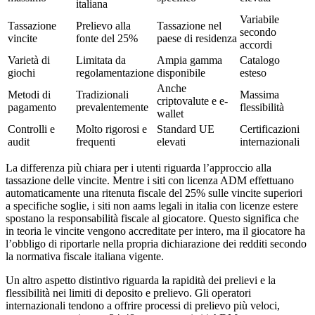
italiana
Variabile
Tassazione
Prelievo alla
Tassazione nel
secondo
vincite
fonte del 25%
paese di residenza
accordi
Varietà di
Limitata da
Ampia gamma
Catalogo
giochi
regolamentazione
disponibile
esteso
Anche
Metodi di
Tradizionali
Massima
criptovalute e e-
pagamento
prevalentemente
flessibilità
wallet
Controlli e
Molto rigorosi e
Standard UE
Certificazioni
audit
frequenti
elevati
internazionali
La differenza più chiara per i utenti riguarda l’approccio alla
tassazione delle vincite. Mentre i siti con licenza ADM effettuano
automaticamente una ritenuta fiscale del 25% sulle vincite superiori
a specifiche soglie, i siti non aams legali in italia con licenze estere
spostano la responsabilità fiscale al giocatore. Questo significa che
in teoria le vincite vengono accreditate per intero, ma il giocatore ha
l’obbligo di riportarle nella propria dichiarazione dei redditi secondo
la normativa fiscale italiana vigente.
Un altro aspetto distintivo riguarda la rapidità dei prelievi e la
flessibilità nei limiti di deposito e prelievo. Gli operatori
internazionali tendono a offrire processi di prelievo più veloci,