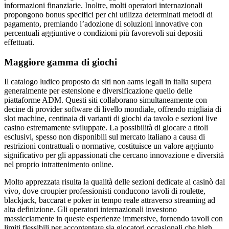
informazioni finanziarie. Inoltre, molti operatori internazionali
propongono bonus specifici per chi utilizza determinati metodi di
pagamento, premiando l’adozione di soluzioni innovative con
percentuali aggiuntive o condizioni più favorevoli sui depositi
effettuati.
Maggiore gamma di giochi
Il catalogo ludico proposto da siti non aams legali in italia supera
generalmente per estensione e diversificazione quello delle
piattaforme ADM. Questi siti collaborano simultaneamente con
decine di provider software di livello mondiale, offrendo migliaia di
slot machine, centinaia di varianti di giochi da tavolo e sezioni live
casino estremamente sviluppate. La possibilità di giocare a titoli
esclusivi, spesso non disponibili sul mercato italiano a causa di
restrizioni contrattuali o normative, costituisce un valore aggiunto
significativo per gli appassionati che cercano innovazione e diversità
nel proprio intrattenimento online.
Molto apprezzata risulta la qualità delle sezioni dedicate al casinò dal
vivo, dove croupier professionisti conducono tavoli di roulette,
blackjack, baccarat e poker in tempo reale attraverso streaming ad
alta definizione. Gli operatori internazionali investono
massicciamente in queste esperienze immersive, fornendo tavoli con
limiti flessibili per accontentare sia giocatori occasionali che high