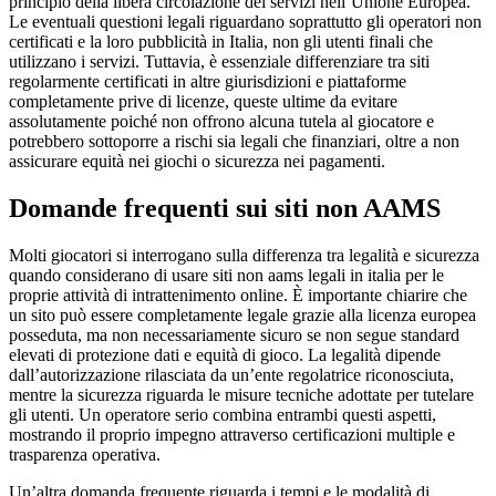
principio della libera circolazione dei servizi nell’Unione Europea.
Le eventuali questioni legali riguardano soprattutto gli operatori non
certificati e la loro pubblicità in Italia, non gli utenti finali che
utilizzano i servizi. Tuttavia, è essenziale differenziare tra siti
regolarmente certificati in altre giurisdizioni e piattaforme
completamente prive di licenze, queste ultime da evitare
assolutamente poiché non offrono alcuna tutela al giocatore e
potrebbero sottoporre a rischi sia legali che finanziari, oltre a non
assicurare equità nei giochi o sicurezza nei pagamenti.
Domande frequenti sui siti non AAMS
Molti giocatori si interrogano sulla differenza tra legalità e sicurezza
quando considerano di usare siti non aams legali in italia per le
proprie attività di intrattenimento online. È importante chiarire che
un sito può essere completamente legale grazie alla licenza europea
posseduta, ma non necessariamente sicuro se non segue standard
elevati di protezione dati e equità di gioco. La legalità dipende
dall’autorizzazione rilasciata da un’ente regolatrice riconosciuta,
mentre la sicurezza riguarda le misure tecniche adottate per tutelare
gli utenti. Un operatore serio combina entrambi questi aspetti,
mostrando il proprio impegno attraverso certificazioni multiple e
trasparenza operativa.
Un’altra domanda frequente riguarda i tempi e le modalità di