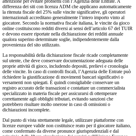
attenzione per evitare problemi con l’Agenzia delle Entrate. A
differenza dei siti con licenza ADM che applicano automaticamente
la ritenuta fiscale del 25% sulle vincite significative, gli operatori
internazionali accreditano generalmente l’intero importo vinto al
giocatore. Secondo la normativa fiscale italiana, le vincite da gioco
online costituiscono redditi diversi ai sensi dell’articolo 67 del TUIR
e devono essere riportate nella dichiarazione dei redditi annuale
qualora superino determinate soglie, indipendentemente dalla
provenienza del sito utilizzato.
La responsabilità della dichiarazione fiscale ricade completamente
sul utente, che deve conservare documentazione adeguata delle
proprie attività di gioco, includendo depositi, prelievi e cronologia
delle vincite. In caso di controlli fiscali, l’Agenzia delle Entrate può
richiedere la giustificazione di movimenti bancari significativi o
versamenti non spiegati. È quindi consigliabile conservare un
registro accurato delle transazioni e contattare un commercialista
specializzato in materia fiscale per assicurarsi di ottemperare
correttamente agli obblighi tributari, evitando sanzioni che
potrebbero risultare molto onerose in caso di omissioni o
dichiarazioni incomplete.
Dal punto di vista strettamente legale, utilizzare piattaforme con
licenze europee valide non costituisce reato per il giocatore italiano,
come confermato da diverse pronunce giurisprudenziali e dal