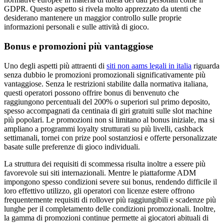
GDPR. Questo aspetto si rivela molto apprezzato da utenti che
desiderano mantenere un maggior controllo sulle proprie
informazioni personali e sulle attività di gioco.
Bonus e promozioni più vantaggiose
Uno degli aspetti più attraenti di
siti non aams legali in italia
riguarda
senza dubbio le promozioni promozionali significativamente più
vantaggiose. Senza le restrizioni stabilite dalla normativa italiana,
questi operatori possono offrire bonus di benvenuto che
raggiungono percentuali del 200% o superiori sul primo deposito,
spesso accompagnati da centinaia di giri gratuiti sulle slot machine
più popolari. Le promozioni non si limitano al bonus iniziale, ma si
ampliano a programmi loyalty strutturati su più livelli, cashback
settimanali, tornei con prize pool sostanziosi e offerte personalizzate
basate sulle preferenze di gioco individuali.
La struttura dei requisiti di scommessa risulta inoltre a essere più
favorevole sui siti internazionali. Mentre le piattaforme ADM
impongono spesso condizioni severe sui bonus, rendendo difficile il
loro effettivo utilizzo, gli operatori con licenze estere offrono
frequentemente requisiti di rollover più raggiungibili e scadenze più
lunghe per il completamento delle condizioni promozionali. Inoltre,
la gamma di promozioni continue permette ai giocatori abituali di