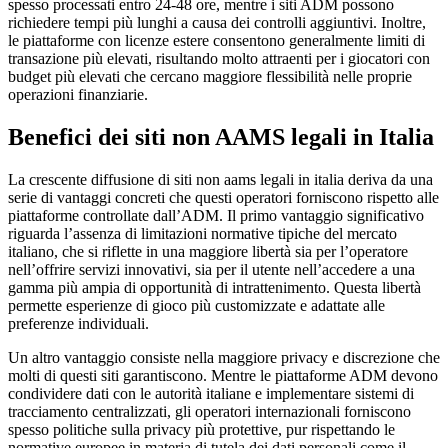
spesso processati entro 24-48 ore, mentre i siti ADM possono
richiedere tempi più lunghi a causa dei controlli aggiuntivi. Inoltre,
le piattaforme con licenze estere consentono generalmente limiti di
transazione più elevati, risultando molto attraenti per i giocatori con
budget più elevati che cercano maggiore flessibilità nelle proprie
operazioni finanziarie.
Benefici dei siti non AAMS legali in Italia
La crescente diffusione di siti non aams legali in italia deriva da una
serie di vantaggi concreti che questi operatori forniscono rispetto alle
piattaforme controllate dall’ADM. Il primo vantaggio significativo
riguarda l’assenza di limitazioni normative tipiche del mercato
italiano, che si riflette in una maggiore libertà sia per l’operatore
nell’offrire servizi innovativi, sia per il utente nell’accedere a una
gamma più ampia di opportunità di intrattenimento. Questa libertà
permette esperienze di gioco più customizzate e adattate alle
preferenze individuali.
Un altro vantaggio consiste nella maggiore privacy e discrezione che
molti di questi siti garantiscono. Mentre le piattaforme ADM devono
condividere dati con le autorità italiane e implementare sistemi di
tracciamento centralizzati, gli operatori internazionali forniscono
spesso politiche sulla privacy più protettive, pur rispettando le
normative europee in materia di tutela dei dati personali come il