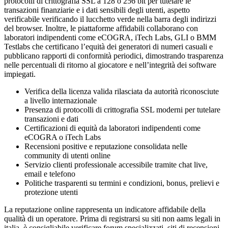
protocolli di crittografia SSL a 128 o 256 bit per tutelare le
transazioni finanziarie e i dati sensibili degli utenti, aspetto
verificabile verificando il lucchetto verde nella barra degli indirizzi
del browser. Inoltre, le piattaforme affidabili collaborano con
laboratori indipendenti come eCOGRA, iTech Labs, GLI o BMM
Testlabs che certificano l’equità dei generatori di numeri casuali e
pubblicano rapporti di conformità periodici, dimostrando trasparenza
nelle percentuali di ritorno al giocatore e nell’integrità dei software
impiegati.
Verifica della licenza valida rilasciata da autorità riconosciute
a livello internazionale
Presenza di protocolli di crittografia SSL moderni per tutelare
transazioni e dati
Certificazioni di equità da laboratori indipendenti come
eCOGRA o iTech Labs
Recensioni positive e reputazione consolidata nelle
community di utenti online
Servizio clienti professionale accessibile tramite chat live,
email e telefono
Politiche trasparenti su termini e condizioni, bonus, prelievi e
protezione utenti
La reputazione online rappresenta un indicatore affidabile della
qualità di un operatore. Prima di registrarsi su siti non aams legali in
italia, è consigliabile verificare forum specializzati, siti di recensioni