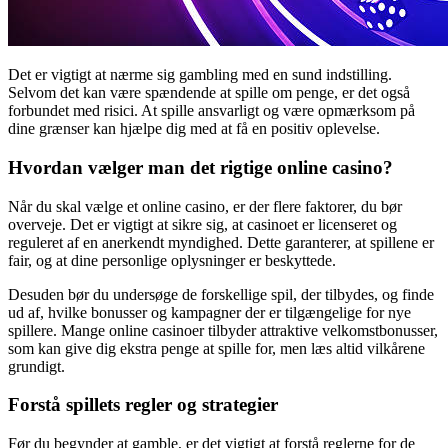
Det er vigtigt at nærme sig gambling med en sund indstilling.
Selvom det kan være spændende at spille om penge, er det også
forbundet med risici. At spille ansvarligt og være opmærksom på
dine grænser kan hjælpe dig med at få en positiv oplevelse.
Hvordan vælger man det rigtige online casino?
Når du skal vælge et online casino, er der flere faktorer, du bør
overveje. Det er vigtigt at sikre sig, at casinoet er licenseret og
reguleret af en anerkendt myndighed. Dette garanterer, at spillene er
fair, og at dine personlige oplysninger er beskyttede.
Desuden bør du undersøge de forskellige spil, der tilbydes, og finde
ud af, hvilke bonusser og kampagner der er tilgængelige for nye
spillere. Mange online casinoer tilbyder attraktive velkomstbonusser,
som kan give dig ekstra penge at spille for, men læs altid vilkårene
grundigt.
Forstå spillets regler og strategier
Før du begynder at gamble, er det vigtigt at forstå reglerne for de