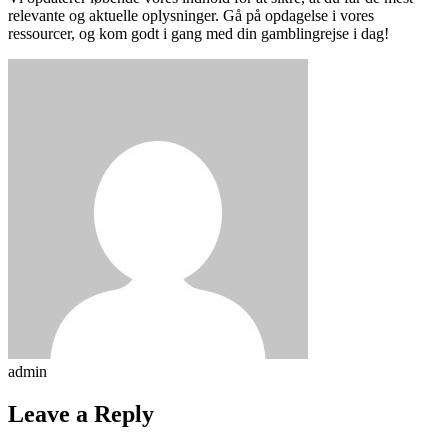
relevante og aktuelle oplysninger. Gå på opdagelse i vores
ressourcer, og kom godt i gang med din gamblingrejse i dag!
admin
Leave a Reply