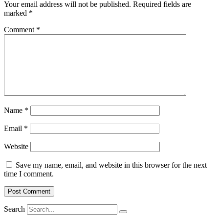
Your email address will not be published.
Required fields are
marked
*
Comment
*
Name
*
Email
*
Website
Save my name, email, and website in this browser for the next
time I comment.
Search